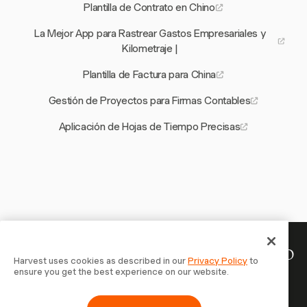
Plantilla de Contrato en Chino
La Mejor App para Rastrear Gastos Empresariales y
Kilometraje |
Plantilla de Factura para China
Gestión de Proyectos para Firmas Contables
Aplicación de Hojas de Tiempo Precisas
Tu tiempo merece ser registrado
Harvest uses cookies as described in our
Privacy Policy
to
ensure you get the best experience on our website.
— empieza ahora
Únete a más de 70.000 empresas que registran tiempo,