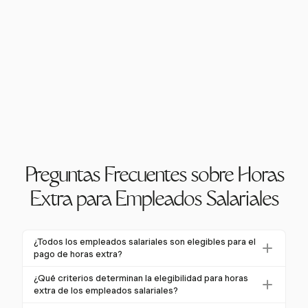
Preguntas Frecuentes sobre Horas
Extra para Empleados Salariales
¿Todos los empleados salariales son elegibles para el
pago de horas extra?
No todos los empleados salariales son elegibles para
¿Qué criterios determinan la elegibilidad para horas
el pago de horas extra. La elegibilidad depende de si
extra de los empleados salariales?
están clasificados como "exentos" o "no exentos"