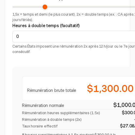
1,5x = temps et demi (le plus courant). 2x = double temps (ex. : CA après 
jours fériés).
Heures à double temps (facultatif)
Certains États imposent une rémunération 2x après 12 h/jour ou le 7e jour
consécutif.
$1,300.00
Rémunération brute totale
$1,000.
Rémunération normale
$300.
Rémunération heures supplémentaires (
1.5x
)
Rémunération à double temps (2x)
$27.08
Taux horaire effectif
8 heures supplémentaires à 1.5x ajoutent $300.00 à la