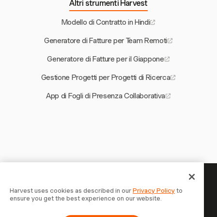
Altri strumenti Harvest
Modello di Contratto in Hindi
Generatore di Fatture per Team Remoti
Generatore di Fatture per il Giappone
Gestione Progetti per Progetti di Ricerca
App di Fogli di Presenza Collaborativa
Il tuo tempo merita di essere
Harvest uses cookies as described in our
Privacy Policy
to
ensure you get the best experience on our website.
tracciato — inizia ora
Unisciti a oltre 70.000 aziende che monitorano il tempo,