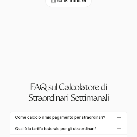
Bank Transfer
FAQ sul Calcolatore di
Straordinari Settimanali
Come calcolo il mio pagamento per straordinari?
Per calcolare il tuo pagamento per straordinari,
Qual è la tariffa federale per gli straordinari?
determina la tua tariffa di pagamento regolare e