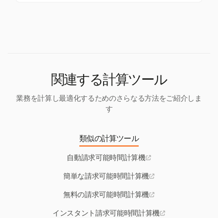
両方を追跡でき、非効率を特定し、リソース配分に
間追跡が簡素化され、正確な請求が保証されます。
Harvestは、Web、macOS、Windows、iOS、Androi
関する情報に基づいた意思決定を行うのに役立ちま
dプラットフォームでアクセス可能で、どこにいても
す。
時間を追跡し、請求を管理できます。
関連する計算ツール
業務を計算し最適化するためのさらなる方法をご紹介しま
す
類似の計算ツール
自動請求可能時間計算機
簡単な請求可能時間計算機
無料の請求可能時間計算機
インスタント請求可能時間計算機