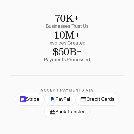
70K+
Businesses Trust Us
10M+
Invoices Created
$50B+
Payments Processed
ACCEPT PAYMENTS VIA
Stripe
PayPal
Credit Cards
Bank Transfer