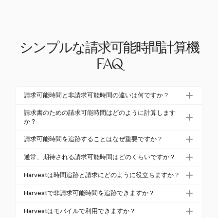
シンプルな請求可能時間計算機
FAQ
請求可能時間と非請求可能時間の違いは何ですか？
請求可能時間は、クライアントのために直接行った
請求書のための請求可能時間はどのように計算します
作業に対して請求できる時間です。非請求可能時間
か？
には、ビジネス運営に必要なタスク（管理業務やト
請求可能時間を計算するには、クライアントの作業
請求可能時間を追跡することはなぜ重要ですか？
レーニングなど）が含まれ、クライアントに直接請
に費やした時間を追跡し、これらの時間を合計し、
求することはできません。
請求可能時間を追跡することは、収益生成、クライ
時給で掛けます。追加料金を合計に加えることも忘
通常、期待される請求可能時間はどのくらいですか？
アントの透明性、業務の効率にとって不可欠です。
れないでください。6分のインクリメントなど、請求
期待される時間は業界によって異なりますが、専門
追跡の遅延は、潜在的な収益の25％の損失につなが
Harvestは時間追跡と請求にどのように役立ちますか？
の一貫性は正確性にとって重要です。
家は通常、年間で1,200〜1,600時間の請求可能時間
り、収益性に大きな影響を与える可能性がありま
Harvestは、ワンクリックタイマーによる請求可能時
を目指します。コンサルティングでは、週に40時間
Harvestで非請求可能時間を追跡できますか？
す。
間と非請求可能時間の自動追跡、詳細な報告、請求
の請求可能時間が一般的です。コンサルティング管
はい、Harvestでは請求可能時間と非請求可能時間の
書との統合経費追跡を提供します。これにより、時
Harvestはモバイルで利用できますか？
理の利用率は、世界中で平均67.7％です。