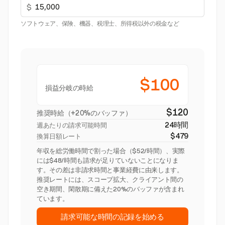
$
ソフトウェア、保険、機器、税理士、所得税以外の税金など
$100
損益分岐の時給
$120
推奨時給（+20%のバッファ）
24時間
週あたりの請求可能時間
$479
換算日額レート
年収を総労働時間で割った場合（$52/時間）、実際
には$48/時間も請求が足りていないことになりま
す。その差は非請求時間と事業経費に由来します。
推奨レートには、スコープ拡大、クライアント間の
空き期間、閑散期に備えた20%のバッファが含まれ
ています。
請求可能な時間の記録を始める