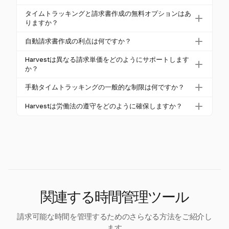
を効率化します。この統合により、財務管理が向上
タイムトラッキングは、すべての請求可能な時間を
タイムトラッキングと請求書作成の無料オプションはあ
し、管理業務が削減されます。
記録し、エラーを減らし、リソース配分に関する洞
りますか？
察を提供することで、プロジェクトの収益性を改善
Harvestは、クレジットカード不要の30日間の無料ト
自動請求書作成の利点は何ですか？
します。Harvestの詳細なレポートは、コスト削減の
ライアルを提供しており、ユーザーが即時の金銭的
機会を特定し、クライアントの信頼を高めるのに役
自動請求書作成は、処理時間とエラーを大幅に削減
コミットメントなしでその包括的な機能を探求でき
Harvestは異なる請求単価をどのようにサポートします
立ちます。
し、ワークフローを数日から数分に変えます。Harve
か？
ます。このトライアルは、ツールの機能を評価する
stの追跡された時間からの自動請求書生成は、正確性
フリーランサーや小規模チームに最適です。
Harvestは柔軟な請求をサポートし、ユーザーがプロ
手動タイムトラッキングの一般的な制限は何ですか？
を確保し、請求プロセスを迅速化します。
ジェクトやチームメンバーごとに異なる時間単価を
手動タイムトラッキングは、エラーや失われた請求
設定できるようにします。この適応性は、多様なク
Harvestは労働法の遵守をどのように確保しますか？
可能な時間を引き起こすことがよくあります。Harve
ライアント契約を管理し、正確な請求を確保するた
Harvestの信頼性の高いタイムトラッキングと報告
stは、自動タイマーや詳細な報告を通じてこれらの制
めに重要です。
ツールは、正確な労働時間と賃金の記録を維持する
限に対処し、請求の正確性と効率を向上させます。
ことで、企業が労働法（米国FLSAなど）を遵守する
のを助けます。
関連する時間管理ツール
請求可能な時間を管理するためのさらなる方法をご紹介し
ます