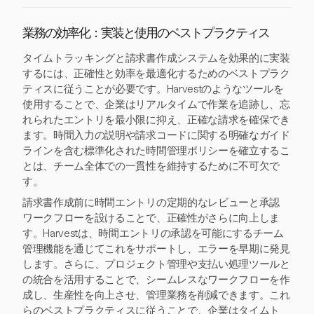
業務の効率化：実装と使用のベストプラクティス
タイムトラッキングと請求書作成システムを効果的に実装
するには、正確性と効率を最適化するためのベストプラク
ティスに従うことが必要です。Harvestのようなツールを
使用することで、企業はリアルタイムで作業を追跡し、忘
れられたエントリを最小限に抑え、正確な請求を確保でき
ます。時間入力の説明や請求コードに関する明確なガイド
ラインを含む標準化された時間管理ポリシーを確立するこ
とは、チーム全体での一貫性を維持するために不可欠で
す。
請求書作成前に時間エントリの定期的なレビューと承認
ワークフローを設けることで、正確性がさらに向上しま
す。Harvestは、時間エントリの承認を可能にするチーム
管理機能を通じてこれをサポートし、エラーを早期に発見
します。さらに、プロジェクト管理や支払い処理ツールと
の統合を活用することで、シームレスなワークフローを作
成し、生産性を向上させ、管理業務を削減できます。これ
らのベストプラクティスに従うことで、企業はタイムト