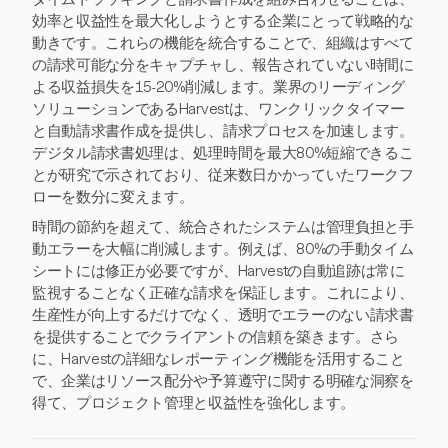
効率と収益性を最大化しようとする企業にとって戦略的な
動きです。これらの機能を統合することで、組織はすべて
の請求可能な分をキャプチャし、報告されていない時間に
よる収益損失を15-20%削減します。業界のリーディング
ソリューションであるHarvestは、ワンクリックタイマー
と自動請求書作成を提供し、請求プロセスを加速します。
デジタル請求書処理は、処理時間を最大80%短縮できるこ
とが研究で示されており、従来数日かかっていたワークフ
ローを数分に変えます。
時間の節約を超えて、統合されたシステムは管理負担と手
動エラーを大幅に削減します。例えば、80%の手動タイム
シートには修正が必要ですが、Harvestの自動追跡は常に
監視することなく正確な請求を保証します。これにより、
生産性が向上するだけでなく、透明でエラーのない請求書
を提供することでクライアントの信頼を築きます。さら
に、Harvestの詳細なレポーティング機能を活用すること
で、企業はリソース配分や予算遵守に関する明確な洞察を
得て、プロジェクト管理と収益性を強化します。