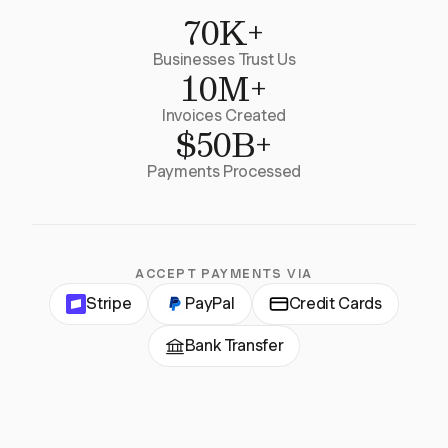
70K+
Businesses Trust Us
10M+
Invoices Created
$50B+
Payments Processed
ACCEPT PAYMENTS VIA
Stripe
PayPal
Credit Cards
Bank Transfer