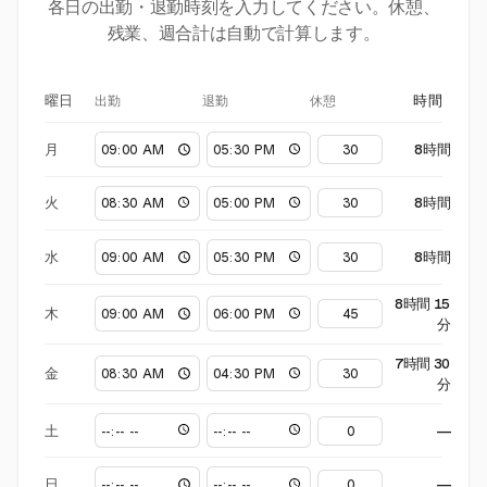
各日の出勤・退勤時刻を入力してください。休憩、
残業、週合計は自動で計算します。
出勤
退勤
休憩
曜日
時間
月
8時間
火
8時間
水
8時間
8時間 15
木
分
7時間 30
金
分
土
—
日
—