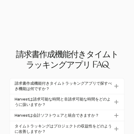
請求書作成機能付きタイムト
ラッキングアプリ FAQ
請求書作成機能付きタイムトラッキングアプリで探すべ
き機能は何ですか？
請求書作成機能付きタイムトラッキングアプリを選
Harvestは請求可能な時間と非請求可能な時間をどのよ
ぶ際は、リアルタイム追跡、カスタマイズ可能な時
うに扱いますか？
間単価、統合された請求書作成機能を探してくださ
Harvestでは、時間エントリを請求可能または非請求
Harvestは会計ソフトウェアと統合できますか？
い。Harvestは、請求書生成の自動化やオンライン支
可能として分類でき、正確な請求とプロジェクトコ
払いのサポートとともに、これらを提供していま
はい、HarvestはQuickBooksやXeroとシームレスに
ストの追跡を確保します。これは、財務管理におけ
タイムトラッキングはプロジェクトの収益性をどのよう
す。
統合されており、請求書作成と会計のワークフロー
に改善しますか？
る透明性と効率を維持するために重要です。