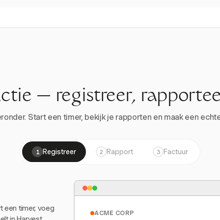
actie — registreer, rapportee
onder. Start een timer, bekijk je rapporten en maak een echte 
Registreer
Rapport
Factuur
1
2
3
rt een timer, voeg
ACME CORP
lt in Harvest.