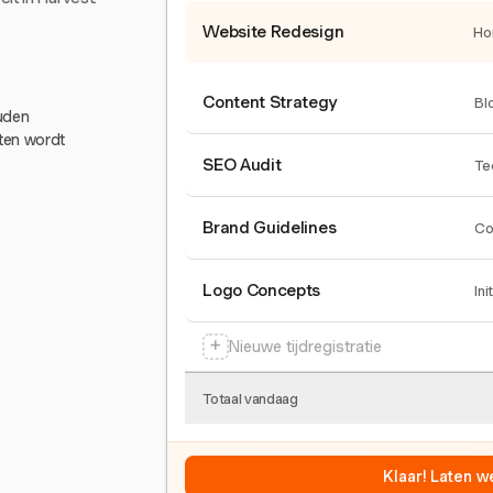
Website Redesign
Ho
Content Strategy
Bl
ouden
eten wordt
SEO Audit
Te
Brand Guidelines
Co
Logo Concepts
Ini
+
Nieuwe tijdregistratie
Totaal vandaag
Klaar! Laten w