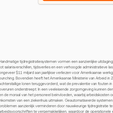
Handmatige tijdregistratiesystemen vormen een aanzienlijke uitdaging
tot salarisverschillen, tijdsverlies en een verhoogde administratieve las
ongeveer $11 miljard aan jaarlijkse verliezen voor Amerikaanse werkg
punching. Bovendien heeft het Amerikaanse Ministerie van Arbeid in
achterstallige lonen teruggevorderd, wat de prevalentie van fouten in 
overuren onderstreept. In een veeleisende zorgomgeving kunnen derge
en de moraal van het personeel beïnvloeden, waarbij arbeidskosten 
inkomsten van een ziekenhuis uitmaken. Geautomatiseerde systemen
problemen aanzienlijk verminderen door nauwkeurige tijdregistratie t
arbeidsvoorschriften te vergemakkelijken, waardoor de operationele ef