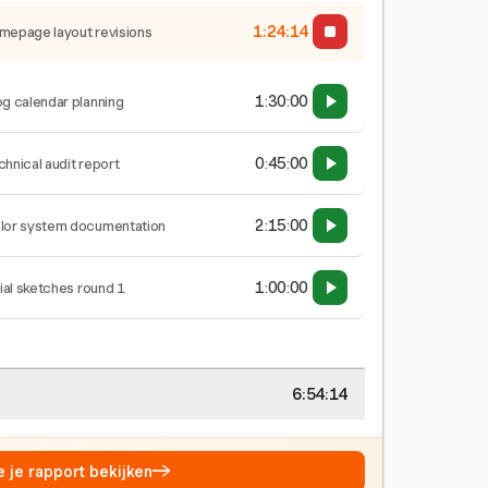
1:24:15
mepage layout revisions
1:30:00
og calendar planning
0:45:00
chnical audit report
2:15:00
lor system documentation
1:00:00
tial sketches round 1
6:54:15
→
e je rapport bekijken