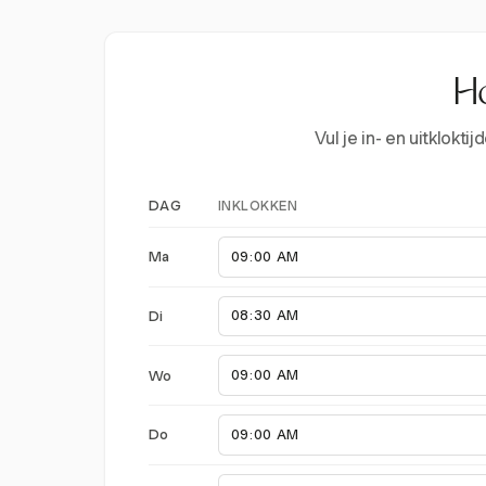
Ho
Vul je in- en uitklok
INKLOKKEN
DAG
Ma
Di
Wo
Do