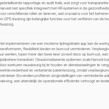
gedetailleerde rapportage en audit trails, wat zorgt voor transparanti
Harvest niet specifiek integreert met HR-systemen in de gezondheidszo
voor verschillende rollen en tarieven, wat cruciaal is voor het beher
en GPS-tracking zijn belangrijke functies voor het verifiëren van de l
thuiszorg.
Het implementeren van een moderne tijdregistratie app kan de werk-
transformeren, flexibiliteit bieden en burn-out verminderen. Verplee
uur werken, lopen meer dan twee keer zoveel risico op burn-out, wat
tijdsbeheer benadrukt. Geautomatiseerde systemen zoals Harvest k
door werkuren nauwkeurig bij te houden en dienstwisselingen te verge
werktevredenheid en verbeterde patiëntenzorg, omdat verpleegkund
betrokken. Bovendien profiteren zorginstellingen van verminderde adm
naleving, wat uiteindelijk de operationele efficiëntie verhoogt en koste