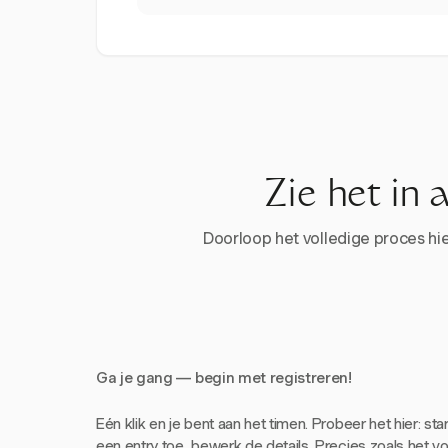
Zie het in 
Doorloop het volledige proces hier
Ga je gang — begin met registreren!
Eén klik en je bent aan het timen. Probeer het hier: sta
een entry toe, bewerk de details. Precies zoals het voe