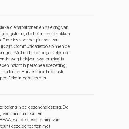
plexe dienstpatronen en naleving van
dregistratie, die het in- en uitklokken
 Functies voor het plannen van
lijk zijn. Communicatietools binnen de
uringen. Met mobiele toegankelijkheid
onderweg bekijken, wat cruciaal is
den inzicht in personeelsbezetting,
an middelen. Harvest biedt robuuste
specifieke integraties met
ste belang in de gezondheidszorg. De
ing van minimumloon- en
 HIPAA, wat de bescherming van
steunt deze behoeften met