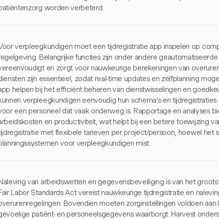
patiëntenzorg worden verbeterd.
Voor verpleegkundigen moet een tijdregistratie app inspelen op com
regelgeving. Belangrijke functies zijn onder andere geautomatiseerde tij
vereenvoudigt en zorgt voor nauwkeurige berekeningen van overuren.
diensten zijn essentieel, zodat real-time updates en zelfplanning moge
app helpen bij het efficiënt beheren van dienstwisselingen en goedke
kunnen verpleegkundigen eenvoudig hun schema's en tijdregistraties 
voor een personeel dat vaak onderweg is. Rapportage en analyses bie
arbeidskosten en productiviteit, wat helpt bij een betere toewijzing v
tijdregistratie met flexibele tarieven per project/persoon, hoewel het 
planningssystemen voor verpleegkundigen mist.
Naleving van arbeidswetten en gegevensbeveiliging is van het groot
Fair Labor Standards Act vereist nauwkeurige tijdregistratie en nalev
overurenregelingen. Bovendien moeten zorginstellingen voldoen aan
gevoelige patiënt- en personeelsgegevens waarborgt. Harvest onder