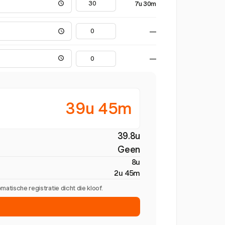
7u 30m
—
—
39u 45m
39.8u
Geen
8u
2u 45m
tische registratie dicht die kloof.