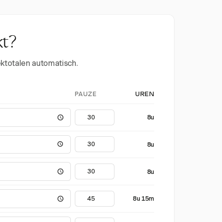
kt?
ektotalen automatisch.
PAUZE
UREN
8u
8u
8u
8u 15m