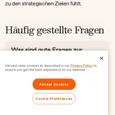
zu den strategischen Zielen fühlt.
Häufig gestellte Fragen
Was sind gute Fragen zur
strategischen Planung?
Harvest uses cookies as described in our
Privacy Policy
to
Gute Fragen zur strategischen Planung
ensure you get the best experience on our website.
sind: Was sind unsere langfristigen
Ziele? Welche Herausforderungen
Accept Cookies
stehen uns bevor? Wie nutzen wir
unsere Stärken? Diese Fragen helfen,
Cookie Preferences
die Vision und Ziele zu klären und
sicherzustellen, dass alle