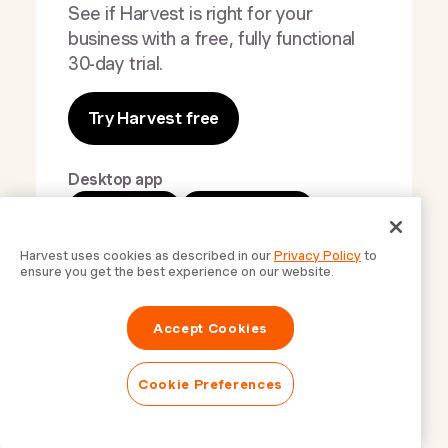
See if Harvest is right for your
business with a free, fully functional
30-day trial.
Try Harvest free
Desktop app
macOS
Windows
Mobile app
Harvest uses cookies as described in our
Privacy Policy
to
iOS
Android
ensure you get the best experience on our website.
Accept Cookies
Cookie Preferences