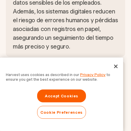
datos sensibles de los empleados.
Además, los sistemas digitales reducen
el riesgo de errores humanos y pérdidas
asociadas con registros en papel,
asegurando un seguimiento del tiempo
más preciso y seguro.
¿Qué industrias se benefician
Harvest uses cookies as described in our
Privacy Policy
to
más de las hojas de tiempo
ensure you get the best experience on our website.
automatizadas?
Accept Cookies
Industrias como la construcción, la
atención médica y la consultoría se
Cookie Preferences
benefician significativamente de las
hojas de tiempo automatizadas. Estos