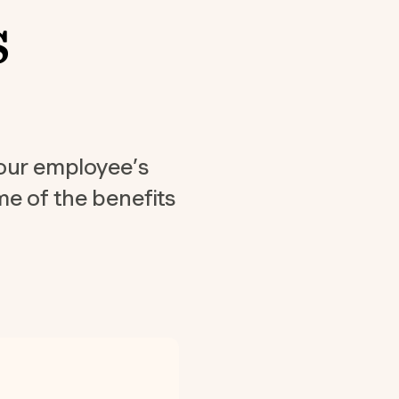
s
 your employee’s
me of the benefits