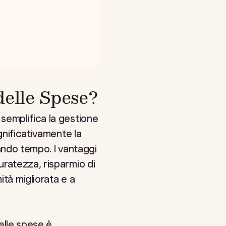
delle Spese?
semplifica la gestione
gnificativamente la
ando tempo. I vantaggi
ratezza, risparmio di
tà migliorata e a
elle spese è