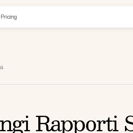
Pricing
i.
ngi Rapporti 