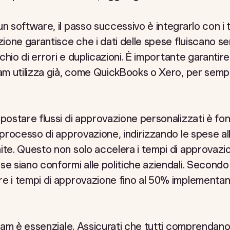
n software, il passo successivo è integrarlo con i t
zione garantisce che i dati delle spese fluiscano se
schio di errori e duplicazioni. È importante garantir
eam utilizza già, come QuickBooks o Xero, per sempli
mpostare flussi di approvazione personalizzati è f
 processo di approvazione, indirizzando le spese al
ite. Questo non solo accelera i tempi di approvazi
se siano conformi alle politiche aziendali. Second
re i tempi di approvazione fino al 50% implementa
team è essenziale. Assicurati che tutti comprendano 