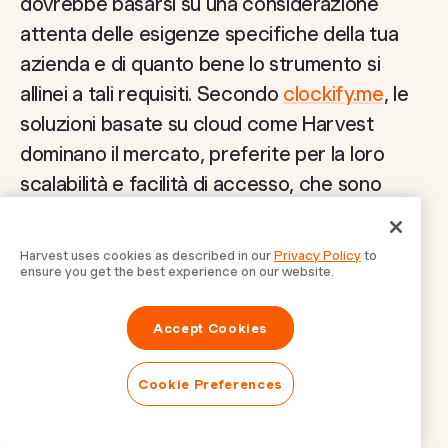
dovrebbe basarsi su una considerazione
attenta delle esigenze specifiche della tua
azienda e di quanto bene lo strumento si
allinei a tali requisiti. Secondo
clockify.me
, le
soluzioni basate su cloud come Harvest
dominano il mercato, preferite per la loro
scalabilità e facilità di accesso, che sono
cruciali per le imprese moderne.
Harvest uses cookies as described in our
Privacy Policy
to
ensure you get the best experience on our website.
L'app Harvest è Sicura e
Protetta?
Accept Cookies
Sì, l'app Harvest è sicura e protetta,
Cookie Preferences
impiegando misure di sicurezza robuste per
proteggere i dati degli utenti. Tutte le