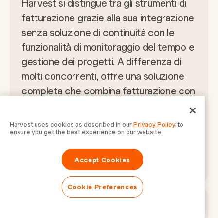
Harvest si distingue tra gli strumenti di
fatturazione grazie alla sua integrazione
senza soluzione di continuità con le
funzionalità di monitoraggio del tempo e
gestione dei progetti. A differenza di
molti concorrenti, offre una soluzione
completa che combina fatturazione con
monitoraggio delle spese e reporting.
Questo lo rende particolarmente
Harvest uses cookies as described in our
Privacy Policy
to
ensure you get the best experience on our website.
vantaggioso per liberi professionisti e
piccole imprese in cerca di uno
Accept Cookies
strumento tutto-in-uno.
Cookie Preferences
Quali funzionalità dovrei cercare