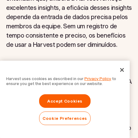
excelentes insights, a eficácia desses insights
depende da entrada de dados precisa pelos
membros da equipe. Sem um registro de
tempo consistente e preciso, os benefícios
de usar a Harvest podem ser diminuídos.
Apesar dessas questões potenciais, as
vantagens de usar a Harvest
Harvest uses cookies as described in our
Privacy Policy
to
frequentemente superam as desvantagens. A
ensure you get the best experience on our website.
capacidade do software de agilizar a gestão
de projetos e relatórios financeiros pode
Accept Cookies
levar a economias significativas de tempo e
custo. De fato, empresas que implementam
Cookie Preferences
tecnologias avançadas de controle de tempo
como a Harvest demonstraram eliminar a