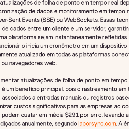
 atualizações de folha de ponto em tempo real d
ronização de dados e monitoramento em tempo re
ver-Sent Events (SSE) ou WebSockets. Essas tecn
 de dados entre um cliente e um servidor, garanti
uma plataforma sejam instantaneamente refletidas 
ncionário inicia um cronômetro em um dispositivo 
amente atualizado em todas as plataformas cone
p ou navegadores web.
mentar atualizações de folha de ponto em tempo re
 é um benefício principal, pois o rastreamento em 
s associados a entradas manuais ou registros bas
ar custos significativos para as empresas ao cor
e podem custar em média $291 por erro, levando a
erdiçados anualmente, segundo
laborsync.com
. Alé