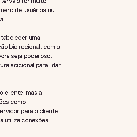
tervalo for muito
úmero de usuários ou
al.
stabelecer uma
ão bidirecional, com o
bora seja poderoso,
a adicional para lidar
 cliente, mas a
ações como
rvidor para o cliente
s utiliza conexões