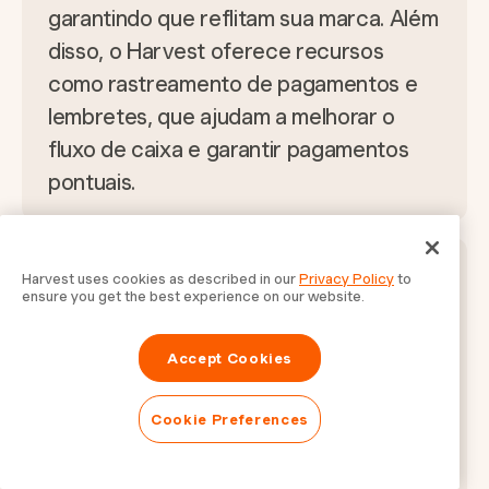
garantindo que reflitam sua marca. Além
disso, o Harvest oferece recursos
como rastreamento de pagamentos e
lembretes, que ajudam a melhorar o
fluxo de caixa e garantir pagamentos
pontuais.
Como o Harvest se compara a
Harvest uses cookies as described in our
Privacy Policy
to
ensure you get the best experience on our website.
outras ferramentas de
faturamento?
Accept Cookies
O Harvest se destaca entre as
ferramentas de faturamento devido à
Cookie Preferences
sua integração perfeita com recursos
de rastreamento de tempo e