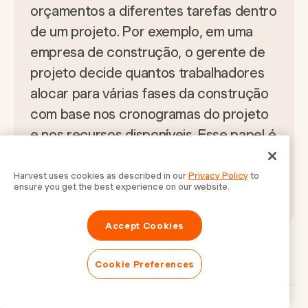
orçamentos a diferentes tarefas dentro
de um projeto. Por exemplo, em uma
empresa de construção, o gerente de
projeto decide quantos trabalhadores
alocar para várias fases da construção
com base nos cronogramas do projeto
e nos recursos disponíveis. Esse papel é
vital para garantir que os projetos sejam
concluídos de forma eficiente e dentro
Harvest uses cookies as described in our
Privacy Policy
to
ensure you get the best experience on our website.
do orçamento.
Accept Cookies
Cookie Preferences