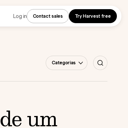
Log in
Contact sales
Try Harvest free
Categorias
o de um