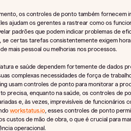
mento, os controles de ponto também fornecem in
Eles ajudam os gerentes a rastrear como os funcio
elar padrões que podem indicar problemas de efi
, se certas tarefas consistentemente exigem horas
 de mais pessoal ou melhorias nos processos.
fatura e saúde dependem fortemente de dados pre
suas complexas necessidades de força de trabalho
g usam controles de ponto para monitorar a produ
o precisa, enquanto na saúde, os controles de po
ariadas e, às vezes, imprevisíveis de funcionários
undo
workstatus.io
, esses controles de ponto per
os custos de mão de obra, o que é crucial para ma
ência operacional.