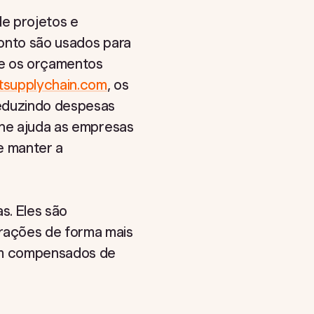
e projetos e
ponto são usados para
ue os orçamentos
itsupplychain.com
, os
eduzindo despesas
lhe ajuda as empresas
e manter a
s. Eles são
rações de forma mais
jam compensados de